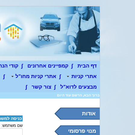
דף הבית
∫
קמפיינים אחרונים
∫
קודי הנ
אתרי קניות
∫
אתרי קניות מחו"ל
∫
א
מבצעים לדוא"ל
∫
צור קשר
∫
אודות
כניסה למש
שם משתמש:
מנוי פרסומי