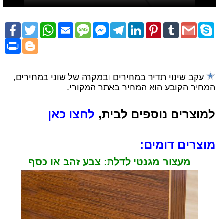
cebook
Twitter
WhatsApp
Email
SMS
Facebook
Telegram
LinkedIn
Pinterest
Tumblr
Gmail
Skype
Messenger
Print
Blogger
עקב שינוי תדיר במחירים ובמקרה של שוני במחירים,
המחיר הקובע הוא המחיר באתר המקורי.
למוצרים
נוספים לבית,
לחצו כאן
מוצרים דומים
:
מעצור מגנטי לדלת: צבע זהב או כסף