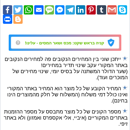
cebook
Twitter
WhatsApp
Email
SMS
Facebook
Telegram
LinkedIn
Pinterest
Tumblr
Gmail
Skype
Messenger
Print
Blogger
ייתכן שוני בין המחירים הנקובים פה למחירים הנקובים
באתר המקורי עקב שינוי תדיר במחירים!
(שער הדולר המשתנה על בסיס יומי, שינוי מחירים של
המוכרים ועוד).
המחיר הקובע של כל מוצר הוא המחיר באתר המקורי
ואינו כולל דמי משלוח (המשלוח של חלק מהמוצרים הינו
בחינם).
מספר הקונים של כל מוצר מתבסס על מספר ההזמנות
באתרים המקוריים (איביי, אלי אקספרס ואמזון) ולא באתר
זיפי.